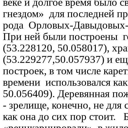
веке и долгое время было 
гнездом» для последней п
рода Орловых-Давыдовых-
При ней были построены г
(53.228120, 50.058017), х
(53.229277,50.057937) и е
построек, в том числе каре
времени использовался как
50.056409). Деревянная по
- зрелище, конечно, не для
как она до сих пор стоит.
«реинкарнировали» в жило