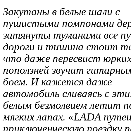
Закутаны в белые шали с
пушистыми помпонами дер
затянуты туманами все п
дороги и тишина стоит та
что даже пересвист юрки
поползней звучит гитарны
боем. И кажется даже
автомобиль сливаясь с эт
белым безмолвием летит п
мягких лапах. «LADA путе
приключенческую поездку п